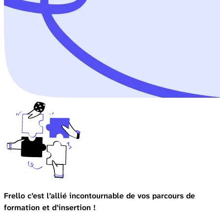
Frello c’est l’allié incontournable de vos parcours de
formation et d’insertion !