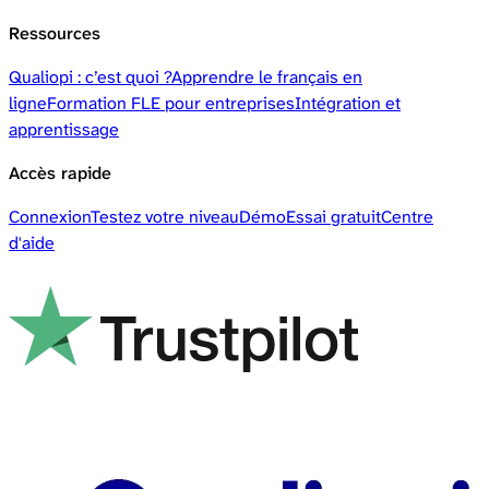
Ressources
Qualiopi : c’est quoi ?
Apprendre le français en
ligne
Formation FLE pour entreprises
Intégration et
apprentissage
Accès rapide
Connexion
Testez votre niveau
Démo
Essai gratuit
Centre
d'aide